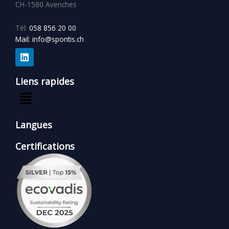
CH-1580 Avenches
Tél:
058 856 20 00
Mail: info@spontis.ch
L
i
n
Liens rapides
k
Menu
e
d
i
Langues
n
Certifications